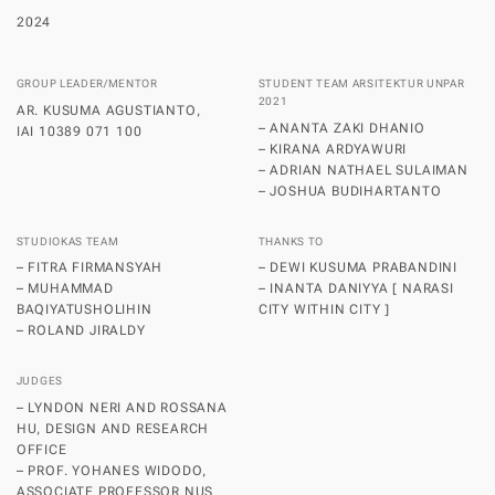
2024
GROUP LEADER/MENTOR
STUDENT TEAM ARSITEKTUR UNPAR
2021
AR. KUSUMA AGUSTIANTO,
– ANANTA ZAKI DHANIO
IAI 10389 071 100
– KIRANA ARDYAWURI
– ADRIAN NATHAEL SULAIMAN
– JOSHUA BUDIHARTANTO
STUDIOKAS TEAM
THANKS TO
– FITRA FIRMANSYAH
– DEWI KUSUMA PRABANDINI
– MUHAMMAD
– INANTA DANIYYA [ NARASI
BAQIYATUSHOLIHIN
CITY WITHIN CITY ]
– ROLAND JIRALDY
JUDGES
– LYNDON NERI AND ROSSANA
HU, DESIGN AND RESEARCH
OFFICE
– PROF. YOHANES WIDODO,
ASSOCIATE PROFESSOR NUS