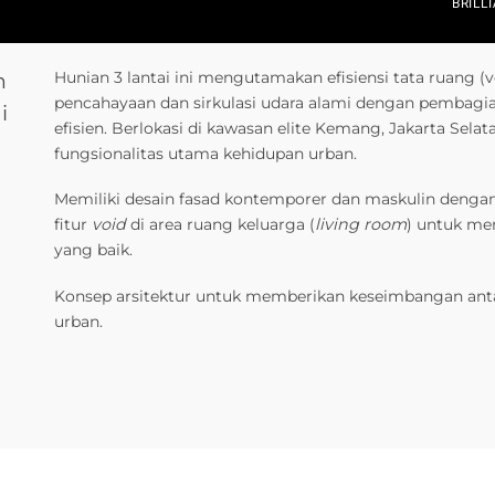
BRILL
Hunian 3 lantai ini mengutamakan efisiensi tata ruang (
n
pencahayaan dan sirkulasi udara alami dengan pembagia
i
efisien. Berlokasi di kawasan elite Kemang, Jakarta Sel
fungsionalitas utama kehidupan urban.
Memiliki desain fasad kontemporer dan maskulin dengan 
fitur
void
di area ruang keluarga (
living room
) untuk me
yang baik.
Konsep arsitektur
untuk memberikan keseimbangan anta
urban
.