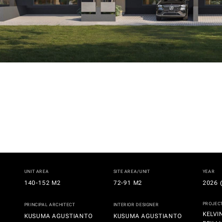
UNIT AREA
SITE AREA/UNIT
YEAR
140-152 M2
72-91 M2
2026 
PROJEC
PRINCIPAL ARCHITECT
INTERIOR DESIGNER
KELVI
KUSUMA AGUSTIANTO
KUSUMA AGUSTIANTO