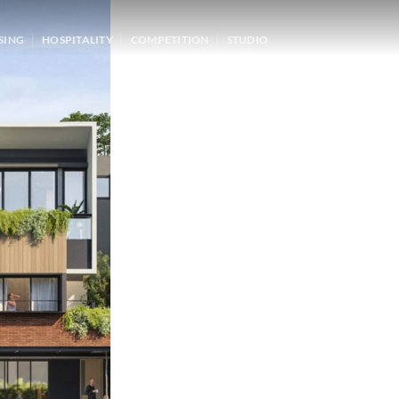
SING
HOSPITALITY
COMPETITION
STUDIO