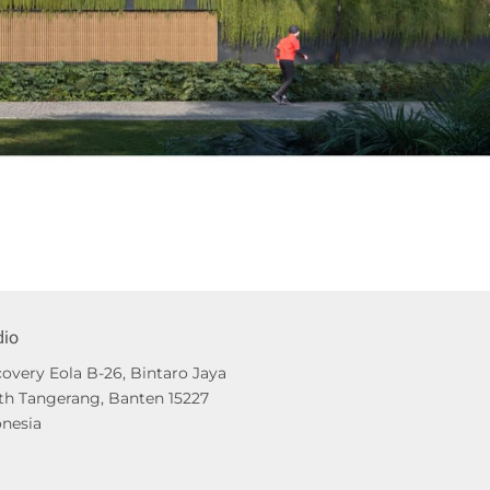
dio
overy Eola B-26, Bintaro Jaya
th Tangerang, Banten 15227
onesia